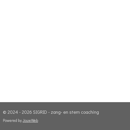
© 2024 - 2026 SIGRID - zang- en stem coaching
Powered by
JouwWeb