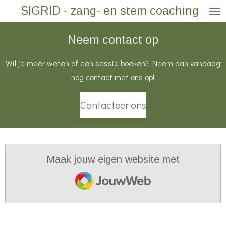
SIGRID - zang- en stem coaching
Ga
direct
Neem contact op
naar
de
Wil je meer weten of een sessie boeken? Neem dan vandaag
hoofdinhoud
nog contact met ons op!
Contacteer ons
Maak jouw eigen website met
JouwWeb